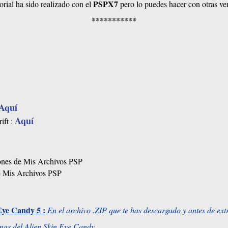
PSPX7
torial ha sido realizado con el
pero lo puedes hacer con otras ver
***********
Aquí
Aquí
ift :
iones de Mis Archivos PSP
de Mis Archivos PSP
Eye Candy 5 :
En el archivo .ZIP que te has descargado y antes de extra
tings del Alien Skin Eye Candy
.