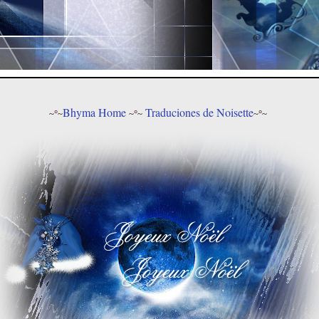
Bhyma Home
Traduciones de Noisette
~°~
~°~
~°~