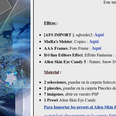
Este tu
Filtros
:
Aquí
[AFS IMPORT ]
, sqborder2:
Aquí
MuRa's Meister
, Copies :
Aquí
AAA Frames
, Foto Frame :
It@lian Editors Effect
, Effetto Fantasma :
Alien Skin Eye Candy 5
: Nature, Snow Dr
Material
:
2 selecciones,
guardar en la carpeta Selecc
2 pinceles,
guardar en la carpeta Pinceles 
7 imágenes
, abrir en vuestro PSP
1 Preset
Alien Skin Eye Candy
Para Importar los presets al Alien SKin 
se instalará directamente en la carpeta Set